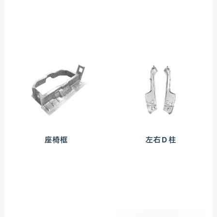
座椅框
左右Ｄ柱