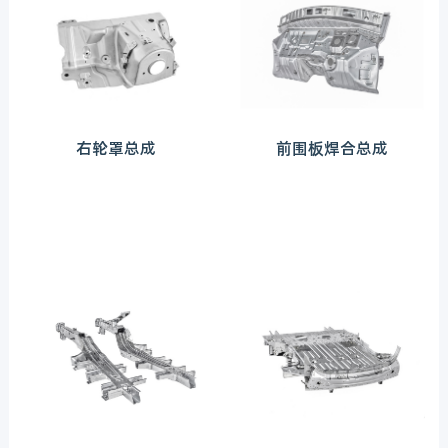
右轮罩总成
前围板焊合总成