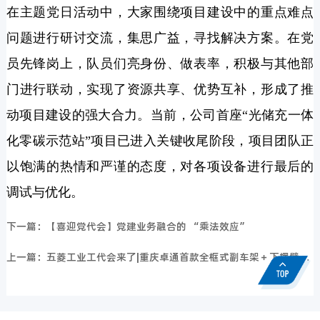
在主题党日活动中，大家围绕项目建设中的重点难点
问题进行研讨交流，集思广益，寻找解决方案。在党
员先锋岗上，队员们亮身份、做表率，积极与其他部
门进行联动，实现了资源共享、优势互补，形成了推
动项目建设的强大合力。
当前，公司首座“光储充一体
化零碳示范站”项目已进入关键收尾阶段，项目团队正
以饱满的热情和严谨的态度，对各项设备进行最后的
调试与优化。
下一篇：【喜迎党代会】党建业务融合的 “乘法效应”
上一篇：五菱工业工代会来了|重庆卓通首款全框式副车架＋下摆臂总成，正式量产下线！