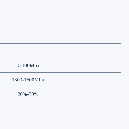
＞
100Mpa
1300-1600MPa
20%-30%