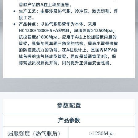
首款产品的A柱上段加强管。
生产工艺：主要涉及热气胀、冷冲压、激光切割、焊
接工艺。
产品特点：以热气胀形管作为本体，采用
HC1200/1800HS+AS材料，屈服强度≥1250Mpa，
抗拉强度≥1800Mpa。应用于A柱上段加强板内腔的
管梁，具备加强车辆三角窗的结构、提高小重叠碰撞
的防撞抵抗力的功能。在A柱设计上，是国内MPV领
域首搭的热气胀成型管梁，强度是普通管梁3倍，保
障驾驶员视野更开阔，同时提升正侧面安全性能。
参数配置
产品参数
屈服强度（
热气胀
后
）
≥12
50Mpa