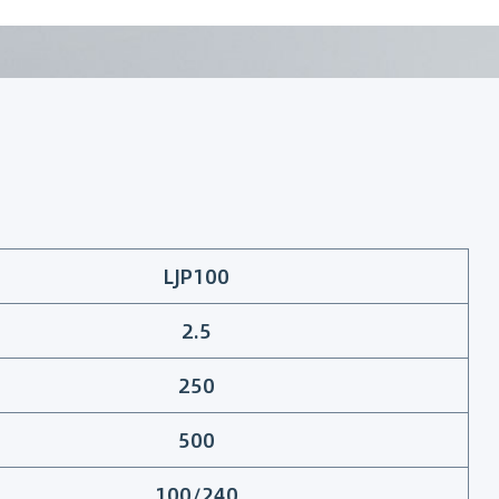
LJP100
2.5
250
500
100/240