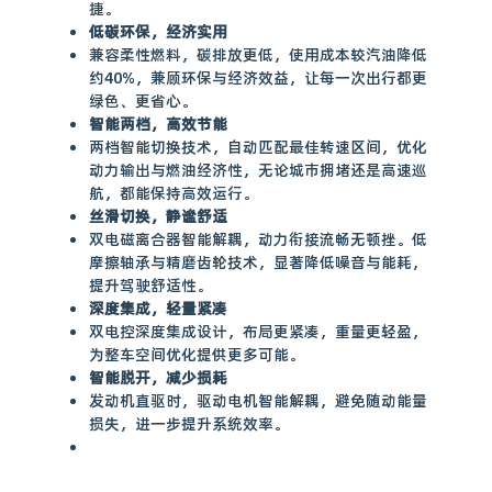
捷。
低碳环保，经济实用
兼容柔性燃料，碳排放更低，使用成本较汽油降低
约40%，兼顾环保与经济效益，让每一次出行都更
绿色、更省心。
智能两档，高效节能
两档智能切换技术，自动匹配最佳转速区间，优化
动力输出与燃油经济性，无论城市拥堵还是高速巡
航，都能保持高效运行。
丝滑切换，静谧舒适
双电磁离合器智能解耦，动力衔接流畅无顿挫。低
摩擦轴承与精磨齿轮技术，显著降低噪音与能耗，
提升驾驶舒适性。
深度集成，轻量紧凑
双电控深度集成设计，布局更紧凑，重量更轻盈，
为整车空间优化提供更多可能。
智能脱开，减少损耗
发动机直驱时，驱动电机智能解耦，避免随动能量
损失，进一步提升系统效率。