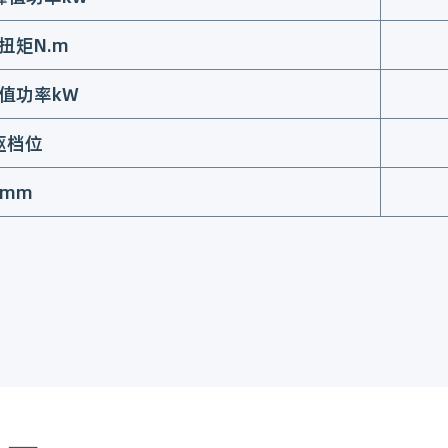
扭矩N.m
值功率kW
驱档位
mm