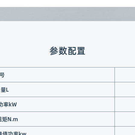
参数配置
号
量L
功率kW
矩N.m
峰值功率kw