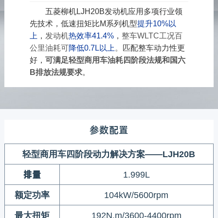
五菱柳机LJH20B发动机应用多项行业领
先技术，低速扭矩比M系列机型
提升10%
以
上
，
发动机
热效率
41.4%
，
整车WLTC工况百
公里油耗可
降低0.7L以上
。
匹配整车动力性更
好，
可满足轻型商用车油耗四阶段法规和国六
B排放法规要求
。
参数配置
轻型商用车四阶段动力解决方案——LJH20B
排量
1.999L
额定功率
104kW/5600rpm
最大扭矩
192N.m/3600-4400rpm