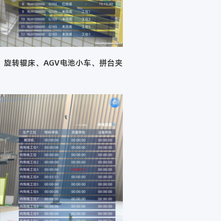
旋转辊床、AGV电池小车、拼台夹