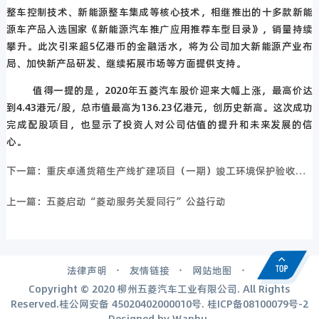
整车控制技术、新能源整车集成等核心技术，相继推出的十多款新能
源车产品入选国家《新能源汽车推广应用推荐车型目录》，销量持续
攀升。此次引来超
5
亿港币的金融活水，将为公司加大新能源产业布
局、加快新产品研发、继续拓展市场等方面提供支持。
值得一提的是，
2020
年五菱汽车股价迎来大幅上涨，最高价达
到
4.43
港元
/
股，总市值最高为
136.23
亿港元，创历史新高。这次成功
完成配股项目，也显示了投资人对公司估值的提升和未来发展的信
心。
下一篇：重庆卓通货箱生产线扩建项目（一期）竣工环境保护验收公示
上一篇：五菱启动“菱动服务关爱同行”公益行动
法律声明
友情链接
网站地图
Copyright © 2020 柳州五菱汽车工业有限公司. All Rights
Reserved.桂公网安备
45020402000010号
.
桂ICP备08100079号-2
Designed by
Wanhu
.