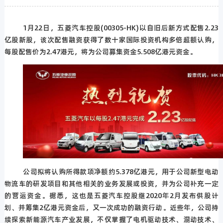
1月
22
日，五菱汽车控股
(00305-HK)
以自旧后新方式配售
2.23
亿股新股，该次配售融资获得了数十家国际投资机构多倍超额认购，
每股配售价为
2.47
港元，将为公司募集资金
5.508
亿港元资金。
公司拟将认购所得款项净额约
5.378
亿港元，用于公司新型电动
物流车的研发项目和其他相关的业务发展或投资，并为公司补充一定
的营运资金。据悉，这也是五菱汽车控股继
2020
年
2
月发布供股计
划、并筹集
2
亿港元资金后，又一次成功的融资行动。近些年，公司持
续探索新能源汽车产业发展，不仅掌握了电机驱动技术、混动技术、