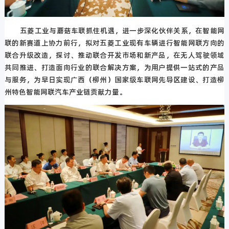
五菱工业与蘑菇车联抓住机遇，进一步深化伙伴关系，在智能网
联的新赛道上协力前行，拟对五菱工业现有车辆进行智能网联方向的
联合升级改造，探讨、推动联合开发市场和新产品，在无人驾驶领域
共同推进、打造面向行业的联合解决方案，为用户提供一站式的产品
与服务，为早日实现广西（柳州）国家级车联网先导区建设、打造柳
州特色智能网联汽车产业链贡献力量。