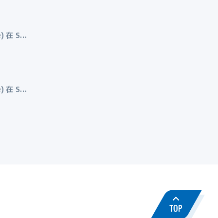
Whir.Label.Dynamic.Content.GetColumnFileValue() 在 Whir.Label.Dynamic.Content.Render(HtmlTextWriter output)
Whir.Label.Dynamic.Content.GetColumnFileValue() 在 Whir.Label.Dynamic.Content.Render(HtmlTextWriter output)