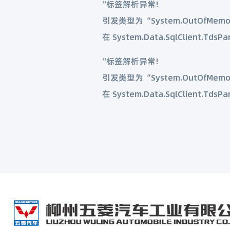
''标签解析异常!
引发类型为“System.OutOfMemo
在 System.Data.SqlClient.TdsParserStateObject.TryReadString(Int32 length, String& value) 在 System.Data.SqlClient.TdsParser.TryReadSqlStringValue(SqlBuffer value, Byte type, Int32 length, Encoding encoding, Boolean isPlp, TdsParserStateObject stateObj) 在 System.Data.SqlClient.TdsParser.TryReadSqlValue(SqlBuffer value, SqlMetaDataPriv md, Int32 length, TdsParserStateObject stateObj, SqlCommandColumnEncryptionSetting columnEncryptionOverride, String columnName) 在 System.Data.SqlClient.SqlDataReader.TryReadColumnInternal(Int32 i, Boolean readHeaderOnly) 在 System.Data.SqlClient.SqlDataReader.TryReadColumn(Int32 i, Boolean setTimeout, Boolea
''标签解析异常!
引发类型为“System.OutOfMemo
在 System.Data.SqlClient.TdsParserStateObject.TryReadString(Int32 length, String& value) 在 System.Data.SqlClient.TdsParser.TryReadSqlStringValue(SqlBuffer value, Byte type, Int32 length, Encoding encoding, Boolean isPlp, TdsParserStateObject stateObj) 在 System.Data.SqlClient.TdsParser.TryReadSqlValue(SqlBuffer value, SqlMetaDataPriv md, Int32 length, TdsParserStateObject stateObj, SqlCommandColumnEncryptionSetting columnEncryptionOverride, String columnName) 在 System.Data.SqlClient.SqlDataReader.TryReadColumnInternal(Int32 i, Boolean readHeaderOnly) 在 System.Data.SqlClient.SqlDataReader.TryReadColumn(Int32 i, Boolean setTimeout, Boolea