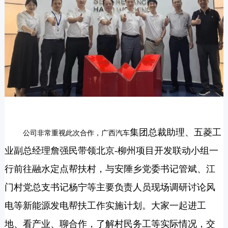
集团总裁助理、五菱工
公司非常重视此次合作，广西汽车
业副总经理詹强民带领
北京-
柳州项目开发联动小组一
行
前往融水定点帮扶村，与安陲乡党委书记管斌、江
门村党总支书记杨宁等主要负责人员
现场调研讨论风
电等新能源发电帮扶工作实施计划。
大家一起进工
地、看产业、聊合作，了解村民务工等实际情况，
交