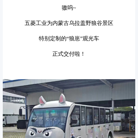
嗷呜~
五菱工业为内蒙古乌拉盖野狼谷景区
特别定制的“狼崽”观光车
正式交付啦！