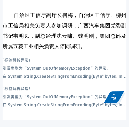
自治区工信厅副厅长柯梅，自治区工信厅、柳州
市工信局相关负责人参加调研；广西汽车集团党委副
书记韦明凤，副总经理沈云啸、魏明刚，集团总部及
所属五菱工业相关负责人陪同调研。
''标签解析异常!
引发类型为“System.OutOfMemoryException”的异常。
在 System.String.CreateStringFromEncoding(Byte* bytes, Int32 byteLength, Encoding encoding) 在 System.Text.UnicodeEncoding.GetString(Byte[] bytes, Int32 index, Int32 count) 在 System.Data.SqlClient.TdsParserStateObject.TryReadString(Int32 length, String& value) 在 System.Data.SqlClient.TdsParser.TryReadSqlStringValue(SqlBuffer value, Byte type, Int32 length, Encoding encoding, Boolean isPlp, TdsParserStateObject stateObj) 在 System.Data.SqlClient.TdsParser.TryReadSqlValue(SqlBuffer value, SqlMetaDataPriv md, Int32 length, TdsParserStateObject stateObj, SqlCommandColumnEncryptionSetting columnEncryptionOverride, String columnName) 在 System.Data.SqlClient.SqlDataReader.TryReadColumnInternal(Int32 i, Boolean readHeaderOnly) 在 System.Data.SqlClient.SqlDataReader.TryReadColumn(Int32 i, Boolean setTimeout, Boolean allowPartiallyReadColumn) 在 System.Data.SqlClient.SqlDataReader.GetValues(Object[] values) 在 System.Data.ProviderBase.DataReaderContainer.CommonLanguageSubsetDataReader.GetValues(Object[] values) 在 System.Data.ProviderBase.SchemaMapping.LoadDataRow() 在 System.Data.Common.DataAdapter.FillLoadDataRow(SchemaMapping mapping) 在 System.Data.Common.DataAdapter.FillFromReader(DataSet dataset, DataTable datatable, String srcTable, DataReaderContainer dataReader, Int32 startRecord, Int32 maxRecords, DataColumn parentChapterColumn, Object parentChapterValue) 在 System.Data.Common.DataAdapter.Fill(DataSet dataSet, String srcTable, IDataReader dataReader, Int32 startRecord, Int32 maxRecords) 在 System.Data.Common.DbDataAdapter.FillInternal(DataSet dataset, DataTable[] datatables, Int32 startRecord, Int32 maxRecords, String srcTable, IDbCommand command, CommandBehavior behavior) 在 System.Data.Common.DbDataAdapter.Fill(DataSet dataSet, Int32 startRecord, Int32 maxRecords, String srcTable, IDbCommand command, CommandBehavior behavior) 在 System.Data.Common.DbDataAdapter.Fill(DataSet dataSet) 在 Whir.Repository.Database.Query(String sql, Object[] args) 在 Whir.Label.Dynamic.Content.GetColumnFileValue() 在 Whir.Label.Dynamic.Content.Render(HtmlTextWriter output)
''标签解析异常!
引发类型为“System.OutOfMemoryException”的异常。
在 System.String.CreateStringFromEncoding(Byte* bytes, Int32 byteLength, Encoding encoding) 在 System.Text.UnicodeEncoding.GetString(Byte[] bytes, Int32 index, Int32 count) 在 System.Data.SqlClient.TdsParserStateObject.TryReadString(Int32 length, String& value) 在 System.Data.SqlClient.TdsParser.TryReadSqlStringValue(SqlBuffer value, Byte type, Int32 length, Encoding encoding, Boolean isPlp, TdsParserStateObject stateObj) 在 System.Data.SqlClient.TdsParser.TryReadSqlValue(SqlBuffer value, SqlMetaDataPriv md, Int32 length, TdsParserStateObject stateObj, SqlCommandColumnEncryptionSetting columnEncryptionOverride, String columnName) 在 System.Data.SqlClient.SqlDataReader.TryReadColumnInternal(Int32 i, Boolean readHeaderOnly) 在 System.Data.SqlClient.SqlDataReader.TryReadColumn(Int32 i, Boolean setTimeout, Boolean allowPartiallyReadColumn) 在 System.Data.SqlClient.SqlDataReader.GetValues(Object[] values) 在 System.Data.ProviderBase.DataReaderContainer.CommonLanguageSubsetDataReader.GetValues(Object[] values) 在 System.Data.ProviderBase.SchemaMapping.LoadDataRow() 在 System.Data.Common.DataAdapter.FillLoadDataRow(SchemaMapping mapping) 在 System.Data.Common.DataAdapter.FillFromReader(DataSet dataset, DataTable datatable, String srcTable, DataReaderContainer dataReader, Int32 startRecord, Int32 maxRecords, DataColumn parentChapterColumn, Object parentChapterValue) 在 System.Data.Common.DataAdapter.Fill(DataSet dataSet, String srcTable, IDataReader dataReader, Int32 startRecord, Int32 maxRecords) 在 System.Data.Common.DbDataAdapter.FillInternal(DataSet dataset, DataTable[] datatables, Int32 startRecord, Int32 maxRecords, String srcTable, IDbCommand command, CommandBehavior behavior) 在 System.Data.Common.DbDataAdapter.Fill(DataSet dataSet, Int32 startRecord, Int32 maxRecords, String srcTable, IDbCommand command, CommandBehavior behavior) 在 System.Data.Common.DbDataAdapter.Fill(DataSet dataSet) 在 Whir.Repository.Database.Query(String sql, Object[] args) 在 Whir.Label.Dynamic.Content.GetColumnFileValue() 在 Whir.Label.Dynamic.Content.Render(HtmlTextWriter output)